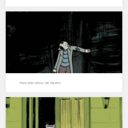
David les femmes et la mort, de Judith Vanistendael
David, vient d’être grand-père lorsqu’il apprend qu'il a
un cancer. Cet homme silencieux va affronter la…
Mars aller-retour, de Wazem
Mars aller-retour, de Wazem
Saluons le retour de Pierre Wazem à la bande
dessinée après sept ans d'absence : Mars…