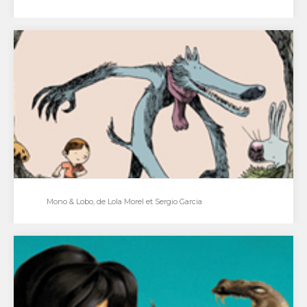
Etoile Rouge, Burgeas et Toulhoat
Nous sommes ici dans une histoire parallèle à
Block109, l’incontournable one shot de l’année
dernière, qui…
Mono & Lobo, de Lola Morel et Sergio Garcia
Mono & Lobo, de Lola Morel et Sergio Garcia
Livre ou poster ? La question mérite d’être posée :
forme nouvelle en tout cas, pour un récit…