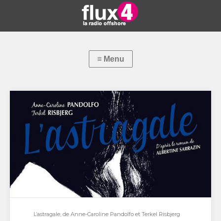
L’astragale, de Anne-Caroline Pandolfo et Terkel Risbjerg