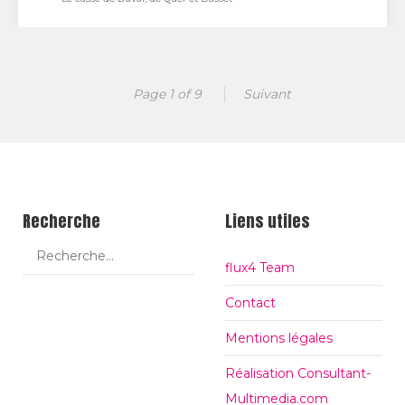
Le casse de Duval, de Quer et Basset
Page 1 of 9
Suivant
7 juin 1977, une date que Mike, capitaine de la brigade
fluviale de Londres, n’est pas…
Recherche
Liens utiles
flux4 Team
Contact
Mentions légales
Réalisation Consultant-
Multimedia.com