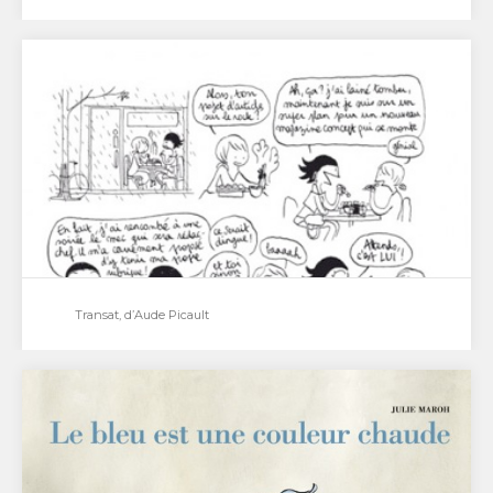
L’astragale, de Anne-Caroline Pandolfo et Terkel
Risbjerg
Transat, d’Aude Picault
Transat, d’Aude Picault
Aude, jeune graphiste parisienne est lasse de la
routine métro-boulot-dodo. Saturée de sa petite vie