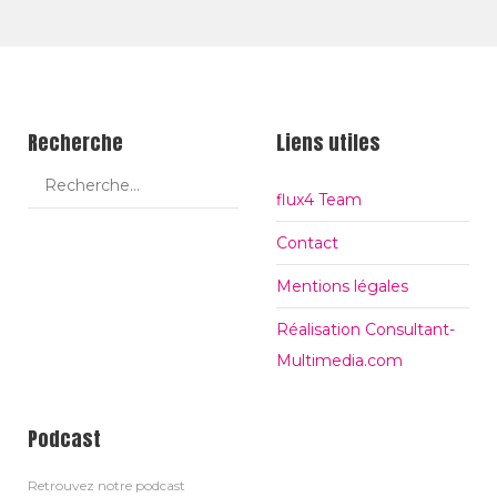
présentant sont court métrage Punta Stella au
festival…
Recherche
Liens utiles
flux4 Team
Contact
Mentions légales
Réalisation Consultant-
Multimedia.com
Podcast
Retrouvez notre podcast