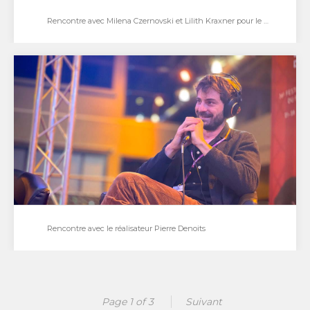
Rencontre avec Milena Czernovski et Lilith Kraxner pour le film Beatrix
Rencontre avec Milena Czernovski et Lilith Kraxner
pour le film Beatrix
Rencontre avec Milena Czernovski et Lilith Kraxner
pour le film Beatrix présenté au festival…
Rencontre avec le réalisateur Pierre Denoits
Rencontre avec le réalisateur Pierre Denoits
Page 1 of 3
Suivant
Entretien avec le réalisateur Pierre Denoits