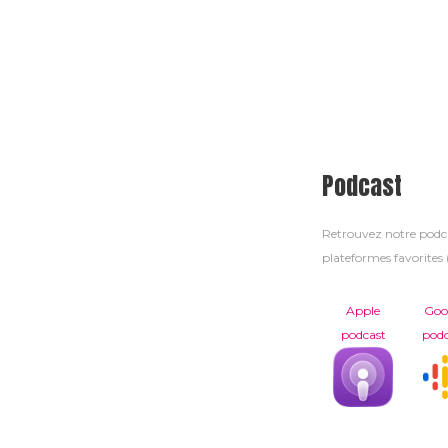
Podcast
Retrouvez notre pod
plateformes favorites (
Apple
Goo
podcast
podc