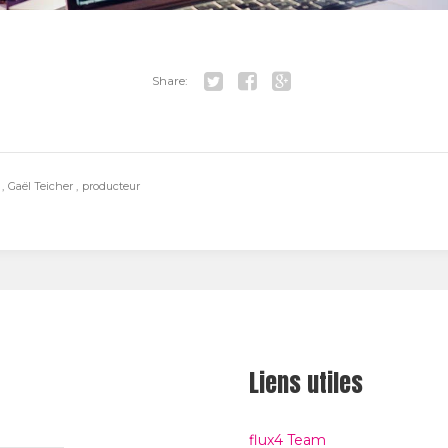
Share:
Tw
Fa
Go
itt
ce
ogl
er
bo
e+
s
Gaël Teicher
producteur
ok
Liens utiles
flux4 Team