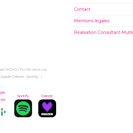
Contact
Mentions légales
Réalisation Consultant-Mul
cast NOVO / FLUX4 dans vos
Apple, Deezer, Spotify...)
gle
Spotify
Deezer
ast