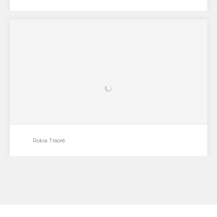
Rodolphe Burger
Par Emmanuel Abela, Olivier Legras 14/01/09
Rokia Traoré
Rokia Traoré
Par Emmanuel Abela, Olivier Legras 01/10/08