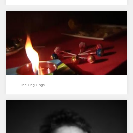
Staff Benda Bilili, interview Florent de la Tullaye
Rencontre avec Florent de la Tullaye, co-réalisateur
du film "Benda Bilili" consacré au groupe Staff…
The Ting Tings
The Ting Tings
Par Emmanuel Abela, Yves Brua, Mathieu Rolin,
Gabriel Goubet 05/07/09 The Ting Ting, interview aux