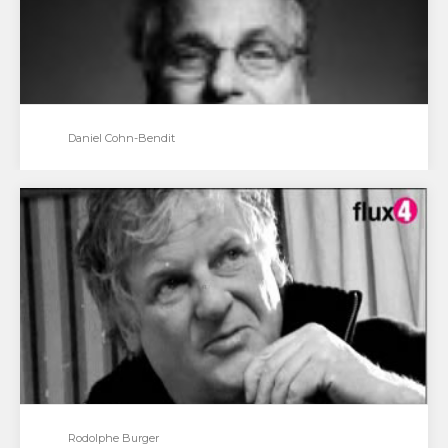
Eurockéennes…
Daniel Cohn-Bendit
Daniel Cohn-Bendit
Par Emmanuel Abela, Olivier Legras Interview de
Daniel Cohn-Bendit pour son essai "Que faire"envoyé
par flux4_com. -…
Rodolphe Burger