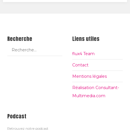
er
bo
e+
ok
Recherche
Liens utiles
flux4 Team
Contact
Mentions légales
Réalisation Consultant-
Multimedia.com
Podcast
Retrouvez notre podcast