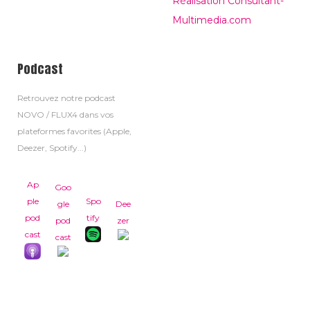
Réalisation Consultant-
Multimedia.com
Podcast
Retrouvez notre podcast
NOVO / FLUX4 dans vos
plateformes favorites (Apple,
Deezer, Spotify...)
Ap
Goo
ple
Spo
gle
Dee
pod
tify
pod
zer
cast
cast