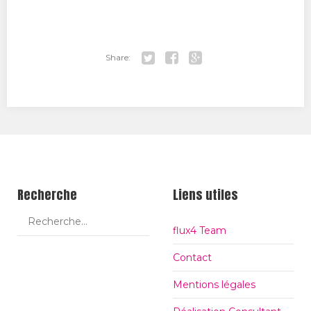
Share:
Tw
Fa
Go
itt
ce
ogl
er
bo
e+
ok
Recherche
Liens utiles
flux4 Team
Contact
Mentions légales