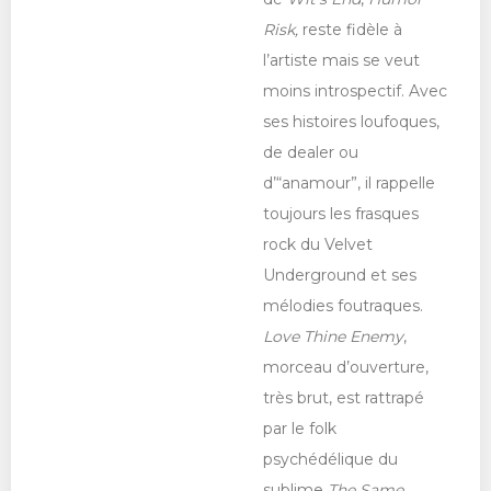
Risk,
reste fidèle à
l’artiste mais se veut
moins introspectif. Avec
ses histoires loufoques,
de dealer ou
d’“anamour”, il rappelle
toujours les frasques
rock du Velvet
Underground et ses
mélodies foutraques.
Love Thine Enemy
,
morceau d’ouverture,
très brut, est rattrapé
par le folk
psychédélique du
sublime
The Same