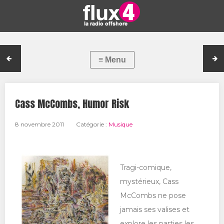
Cass McCombs, Humor Risk
8 novembre 2011
Catégorie :
Musique
Tragi-comique,
mystérieux, Cass
McCombs ne pose
jamais ses valises et
explore les parties les