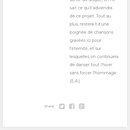
sait ce qu’il adviendra
de ce projet. Tout au
plus, restera-t-il une
poignée de chansons
gravées ici pour
l’éternité, et sur
lesquelles on continuera
de danser tout l’hiver
sans forcer l’hommage.
(E.A.)
Share:
Tw
Fa
Go
itt
ce
ogl