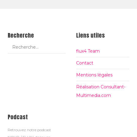
er
bo
e+
ok
Recherche
Liens utiles
flux4 Team
Contact
Mentions légales
Réalisation Consultant-
Multimedia.com
Podcast
Retrouvez notre podcast