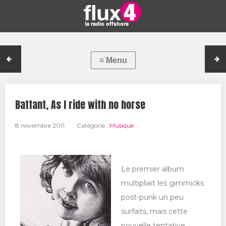
Battant, As I ride with no horse
8 novembre 2011
Catégorie :
Musique
Le premier album
multipliait les gimmicks
post-punk un peu
surfaits, mais cette
nouvelle tentative