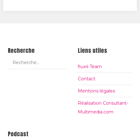
itt
ce
ogl
er
bo
e+
ok
Recherche
Liens utiles
flux4 Team
Contact
Mentions légales
Réalisation Consultant-
Multimedia.com
Podcast