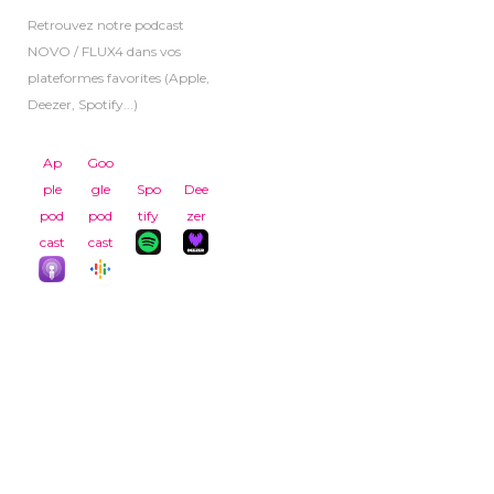
Retrouvez notre podcast
NOVO / FLUX4 dans vos
plateformes favorites (Apple,
Deezer, Spotify...)
Ap
Goo
ple
gle
Spo
Dee
pod
pod
tify
zer
cast
cast