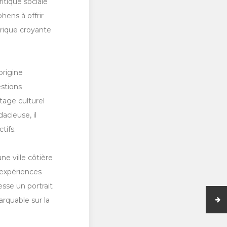
itique sociale
hens à offrir
érique croyante
origine
estions
itage culturel
acieuse, il
tifs.
e ville côtière
’expériences
esse un portrait
arquable sur la