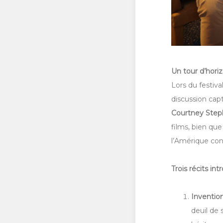
Un tour d’hori
Lors du festiva
discussion cap
Courtney Step
films, bien qu
l’Amérique con
Trois récits int
Inventio
deuil de 