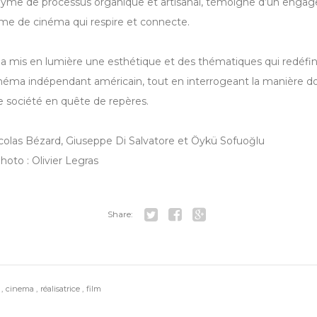
onyme de processus organique et artisanal, témoigne d’un enga
me de cinéma qui respire et connecte.
 a mis en lumière une esthétique et des thématiques qui redéfin
néma indépendant américain, tout en interrogeant la manière dont
 société en quête de repères.
Nicolas Bézard, Giuseppe Di Salvatore et Öykü Sofuoğlu
hoto : Olivier Legras
Share:
Tw
Fa
Go
itt
ce
ogl
er
bo
e+
s
cinema
réalisatrice
film
ok