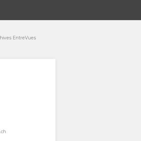
hives EntreVues
.ch