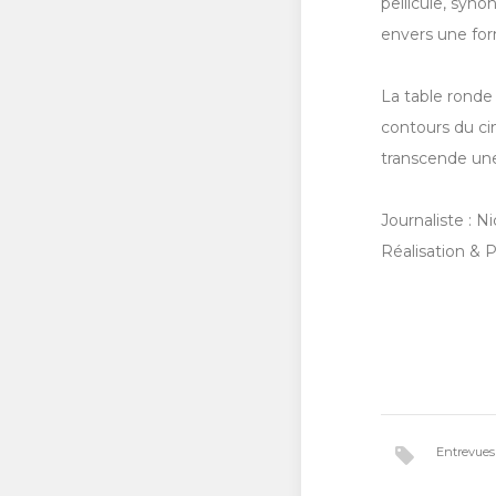
pellicule, syn
envers une for
La table ronde
contours du ci
transcende une
Journaliste : 
Réalisation & P
Entrevue