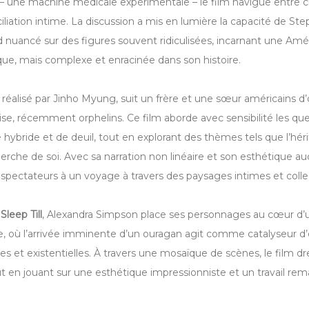
– une machine médicale expérimentale – le film navigue entre cr
iliation intime. La discussion a mis en lumière la capacité de Step
d nuancé sur des figures souvent ridiculisées, incarnant une Am
que, mais complexe et enracinée dans son histoire.
, réalisé par Jinho Myung, suit un frère et une sœur américains d’
ise, récemment orphelins. Ce film aborde avec sensibilité les qu
é hybride et de deuil, tout en explorant des thèmes tels que l’hér
herche de soi. Avec sa narration non linéaire et son esthétique aud
s spectateurs à un voyage à travers des paysages intimes et collec
Sleep Till
, Alexandra Simpson place ses personnages au cœur d’un
de, où l’arrivée imminente d’un ouragan agit comme catalyseur d
les et existentielles. À travers une mosaïque de scènes, le film dr
ut en jouant sur une esthétique impressionniste et un travail rem