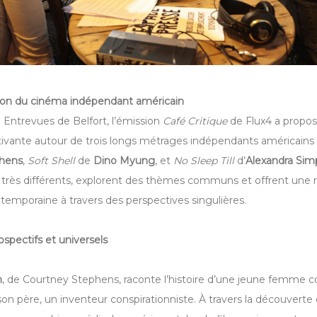
zon du cinéma indépendant américain
l Entrevues de Belfort, l’émission
Café Critique
de Flux4 a propo
tivante autour de trois longs métrages indépendants américains 
hens
,
Soft Shell
de
Dino Myung
, et
No Sleep Till
d’
Alexandra Sim
e très différents, explorent des thèmes communs et offrent une r
temporaine à travers des perspectives singulières.
rospectifs et universels
n
, de Courtney Stephens, raconte l’histoire d’une jeune femme 
son père, un inventeur conspirationniste. À travers la découverte