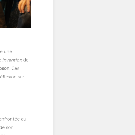
sé une
:
Invention
de
pson
. Ces
éflexion sur
confrontée au
 de son