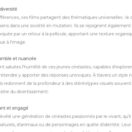
diversité
fférences, ces films partagent des thématiques universelles : le de
 sens dans une société en mutation. Ils se rejoignent également 
rquée par un retour à la pellicule, apportant une texture organi
ue à l’image.
humble et nuancée
nt saluées l’humilité de ces jeunes cinéastes, capables d’explore
rétendre y apporter des réponses univoques. À travers un style na
ils redonnent de la profondeur à des stéréotypes visuels souvent a
strie du divertissement.
ant et engagé
évélé une génération de cinéastes passionnés par le vivant, qu’il
urels, d’animaux ou de personnages en quête d’identité. Leur r