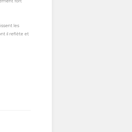
gement fort
issent les
 il reflète et