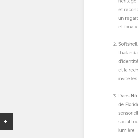
héritage 
et réconc
un regar
et fanati
Softshell
thaïlanda
d’identit
et la rec
invite le
Dans
No 
de Flori
sensoriel
social to
lumière.