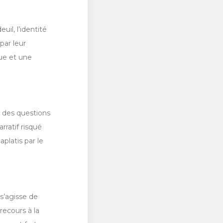
uil, l’identité
par leur
que et une
r des questions
rratif risqué
platis par le
 s’agisse de
ecours à la