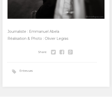
Journaliste : Emmanuel Abela
Réalisation & Photo : Olivier Legras
Share:
Tw
Fa
Go
itt
ce
ogl
Entrevues
er
bo
e+
ok