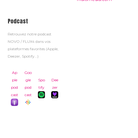
Podcast
Retrouvez notre podcast
NOVO / FLUX4 dans vos
plateformes favorites (Apple,
Deezer, Spotify...)
Ap
Goo
ple
gle
Spo
Dee
pod
pod
tify
zer
cast
cast