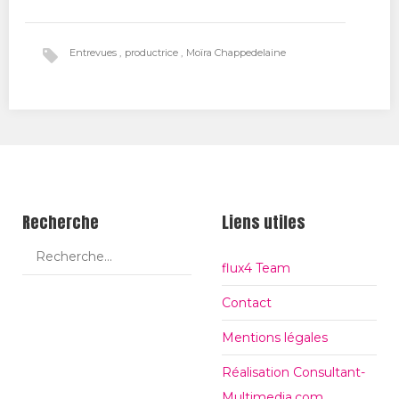
Tw
Fa
Go
itt
ce
ogl
Entrevues
productrice
Moïra Chappedelaine
er
bo
e+
ok
Recherche
Liens utiles
flux4 Team
Contact
Mentions légales
Réalisation Consultant-
Multimedia.com