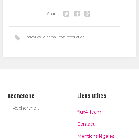
Share:
Tw
Fa
Go
itt
ce
ogl
Entrevues
cinema
post-production
er
bo
e+
ok
Recherche
Liens utiles
flux4 Team
Contact
Mentions légales