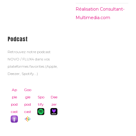
Réalisation Consultant-
Multimedia.com
Podcast
Retrouvez notre podcast
NOVO / FLUX4 dans vos
plateformes favorites (Apple,
Deezer, Spotify...)
Ap
Goo
ple
gle
Spo
Dee
pod
pod
tify
zer
cast
cast