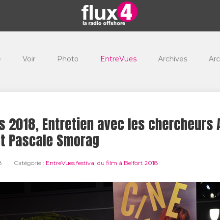
e
Voir
Photo
EntreVues
Archives
Arc
s 2018, Entretien avec les chercheurs 
t Pascale Smorag
8
Catégorie :
EntreVues festival du film à Belfort 2018