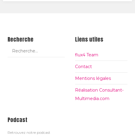
er
bo
e+
ok
Recherche
Liens utiles
flux4 Team
Contact
Mentions légales
Réalisation Consultant-
Multimedia.com
Podcast
Retrouvez notre podcast