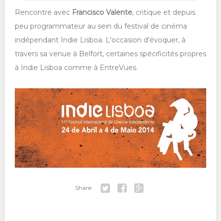
Rencontre avec
Francisco Valente
, critique et depuis
peu programmateur au sein du festival
de cinéma
indépendant Indie Lisboa. L'occasion d'évoquer, à
travers sa venue à Belfort,
certaines spécificités propres
à Indie Lisboa comme à EntreVues.
Share:
Tw
Fa
Go
itt
ce
ogl