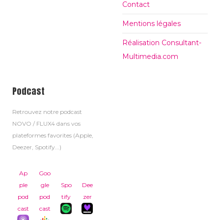
Contact
Mentions légales
Réalisation Consultant-
Multimedia.com
Podcast
Retrouvez notre podcast
NOVO / FLUX4 dans vos
plateformes favorites (Apple,
Deezer, Spotify...)
Ap
Goo
ple
gle
Spo
Dee
pod
pod
tify
zer
cast
cast