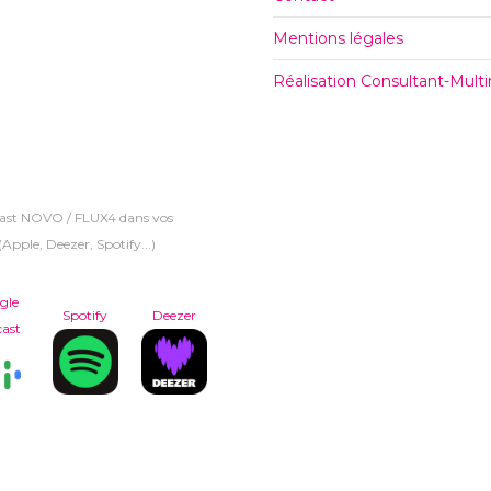
Mentions légales
Réalisation Consultant-Mul
cast NOVO / FLUX4 dans vos
Apple, Deezer, Spotify...)
gle
Spotify
Deezer
ast