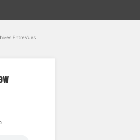
hives EntreVues
iew
s