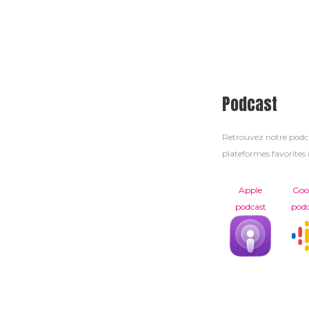
Podcast
Retrouvez notre pod
plateformes favorites (
Apple
Goo
podcast
podc