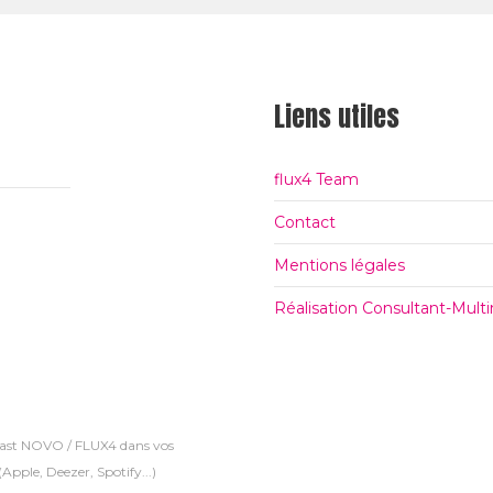
Liens utiles
flux4 Team
Contact
Mentions légales
Réalisation Consultant-Mul
cast NOVO / FLUX4 dans vos
Apple, Deezer, Spotify...)