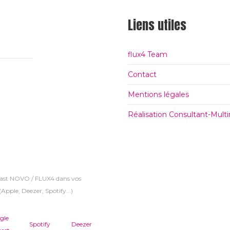
Liens utiles
flux4 Team
Contact
Mentions légales
Réalisation Consultant-Mul
cast NOVO / FLUX4 dans vos
Apple, Deezer, Spotify...)
gle
Spotify
Deezer