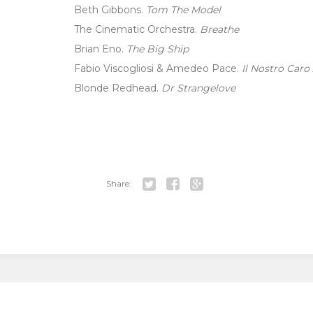
Beth Gibbons.
Tom The Model
The Cinematic Orchestra.
Breathe
Brian Eno.
The Big Ship
Fabio Viscogliosi & Amedeo Pace.
Il Nostro Caro
Blonde Redhead.
Dr Strangelove
Share:
Tw
Fa
Go
itt
ce
ogl
er
bo
e+
ok