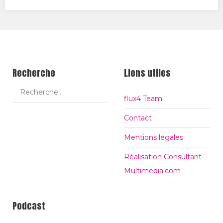
itt
ce
ogl
er
bo
e+
ok
Recherche
Liens utiles
flux4 Team
Contact
Mentions légales
Réalisation Consultant-
Multimedia.com
Podcast