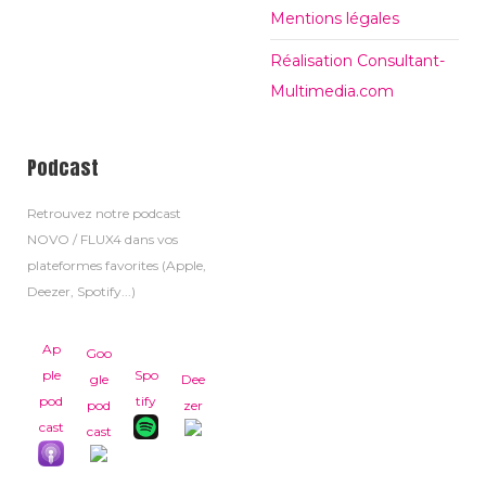
Mentions légales
Réalisation Consultant-
Multimedia.com
Podcast
Retrouvez notre podcast
NOVO / FLUX4 dans vos
plateformes favorites (Apple,
Deezer, Spotify...)
Ap
Goo
ple
Spo
gle
Dee
pod
tify
pod
zer
cast
cast