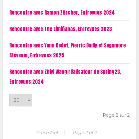
t
Rencontre avec Ramon Zürcher, Entrevues 2024
i
e
Rencontre avec The Limiñanas, Entrevues 2023
d
u
Rencontre avec Yann Dedet, Pierric Bailly et Sagamore
t
Stévenin, Entrevues 2025
i
t
Rencontre avec Zhiyi Wang réalisateur de Spring23,
r
Entrevues 2024
e
A
f
Page 2 sur 2
f
i
Précédent
Page 2 of 2
c