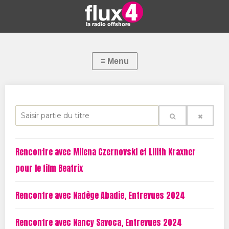
S
a
i
Rencontre avec Milena Czernovski et Lilith Kraxner
s
pour le film Beatrix
i
r
Rencontre avec Nadège Abadie, Entrevues 2024
p
a
Rencontre avec Nancy Savoca, Entrevues 2024
r