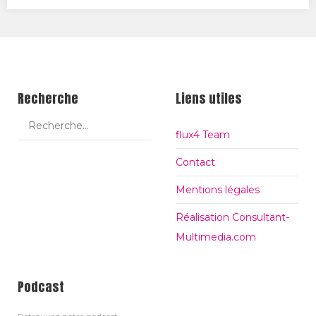
h
a
g
e
#
Recherche
Liens utiles
flux4 Team
Contact
Mentions légales
Réalisation Consultant-
Multimedia.com
Podcast