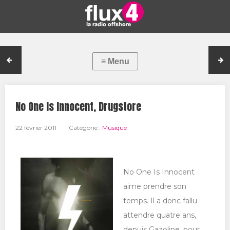
No One Is Innocent, Drugstore
22 février 2011
Catégorie :
Musique
No One Is Innocent
aime prendre son
temps. Il a donc fallu
attendre quatre ans,
depuis Gazoline, pour