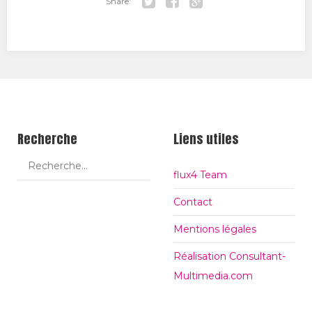
Share:
Tw
Fa
Go
itt
ce
ogl
er
bo
e+
ok
Recherche
Liens utiles
flux4 Team
Contact
Mentions légales
Réalisation Consultant-
Multimedia.com