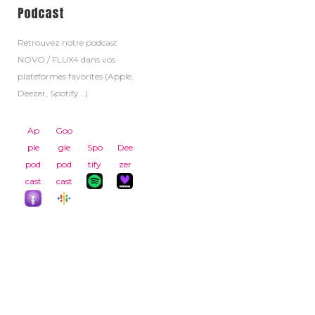
Podcast
Retrouvez notre podcast
NOVO / FLUX4 dans vos
plateformes favorites (Apple,
Deezer, Spotify...)
Ap
Goo
ple
gle
Spo
Dee
pod
pod
tify
zer
cast
cast