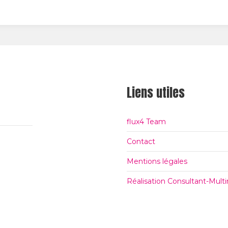
itt
ce
ogl
er
bo
e+
ok
Liens utiles
flux4 Team
Contact
Mentions légales
Réalisation Consultant-Mul