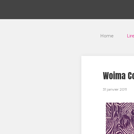
Home
Lir
Woima Co
31 janvier 2011