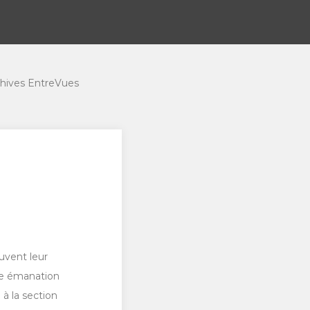
hives EntreVues
uvent leur
ne émanation
à la section