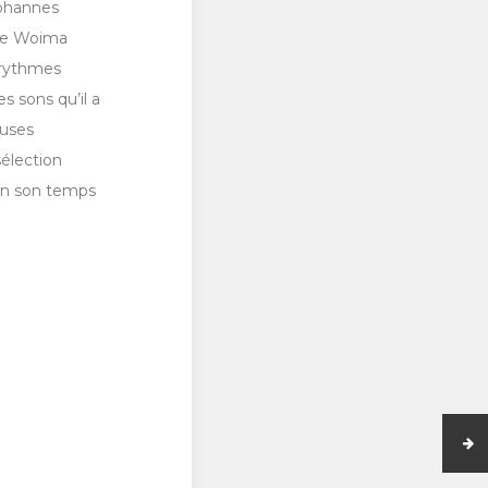
Johannes
 le Woima
s rythmes
s sons qu’il a
euses
sélection
 en son temps