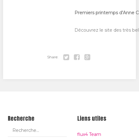
Premiers printemps d’Anne C
Découvrez le site des très be
Share:
Tw
Fa
Go
itt
ce
ogl
er
bo
e+
ok
Recherche
Liens utiles
flux4 Team