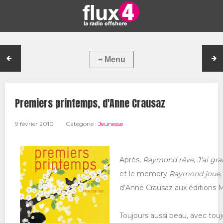
Premiers printemps, d'Anne Crausaz
9 février 2010
Catégorie :
Jeunesse
Après,
Raymond rêve
,
J’ai gra
et le memory
Raymond joue
,
d’Anne Crausaz aux éditions
Toujours aussi beau, avec tou