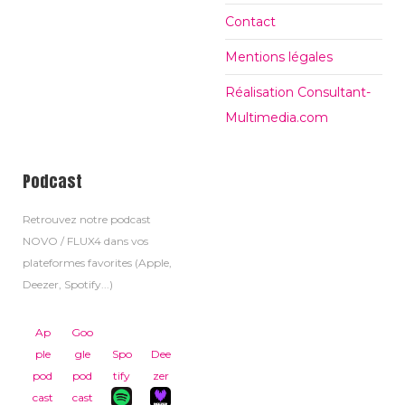
Contact
Mentions légales
Réalisation Consultant-
Multimedia.com
Podcast
Retrouvez notre podcast
NOVO / FLUX4 dans vos
plateformes favorites (Apple,
Deezer, Spotify...)
Ap
Goo
ple
gle
Spo
Dee
pod
pod
tify
zer
cast
cast