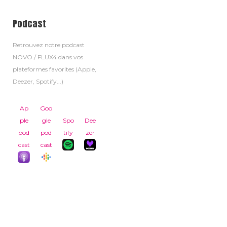
Podcast
Retrouvez notre podcast
NOVO / FLUX4 dans vos
plateformes favorites (Apple,
Deezer, Spotify...)
Ap
Goo
ple
gle
Spo
Dee
pod
pod
tify
zer
cast
cast