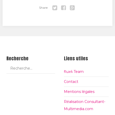
Share:
Tw
Fa
Go
itt
ce
ogl
er
bo
e+
ok
Recherche
Liens utiles
flux4 Team
Contact
Mentions légales
Réalisation Consultant-
Multimedia.com