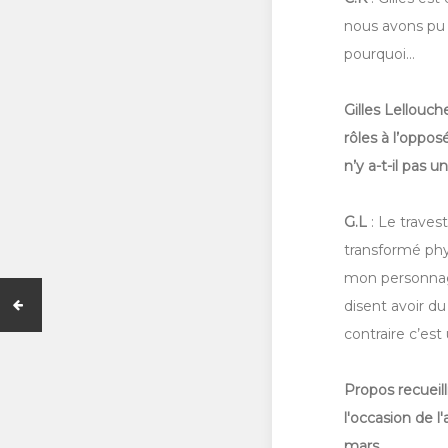
nous avons pu c
pourquoi…
Gilles Lellouch
rôles à l’oppo
n’y a-t-il pas 
G.L
: Le traves
transformé phy
mon personnage
disent avoir du
contraire c’es
Propos recueil
l'occasion de 
mars.