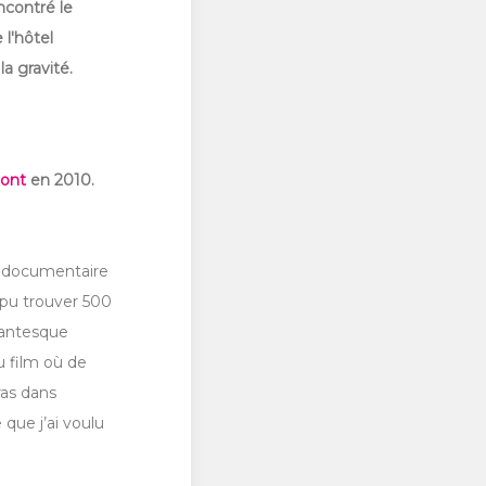
ncontré le
 l'hôtel
a gravité.
pont
en 2010.
e documentaire
i pu trouver 500
igantesque
du film où de
ras dans
que j’ai voulu