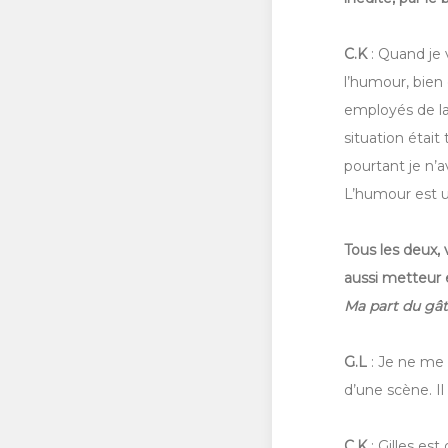
C.K
: Quand je 
l’humour, bien
employés de la 
situation était
pourtant je n’av
L’humour est u
Tous les deux, 
aussi metteur e
Ma part du gâ
G.L
: Je ne me 
d’une scène. Il 
C.K
: Gilles e