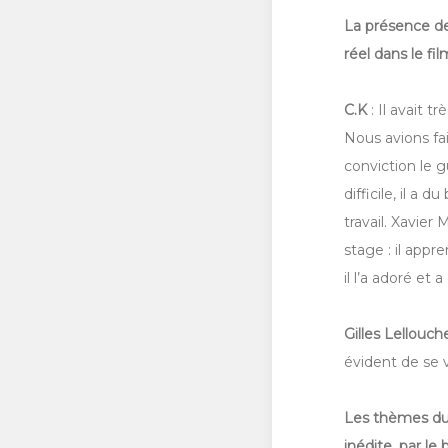
La présence d
réel dans le f
C.K
: Il avait 
Nous avions fai
conviction le g
difficile, il a 
travail. Xavier
stage : il appre
il l’a adoré et
Gilles Lellouc
évident de se v
Les thèmes du 
inédite, par le 