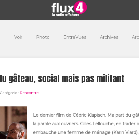
e
Voir
Photo
EntreVues
Archives
Arc
du gâteau, social mais pas militant
Catégorie :
Rencontre
Le dernier film de Cédric Klapisch, Ma part du g
la parole aux ouvriers. Gilles Lellouche, en trader
embauche une femme de ménage (Karin Viard), q