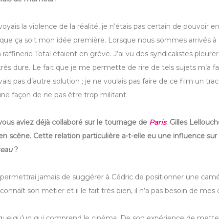
voyais la violence de la réalité, je n’étais pas certain de pouvoir en
 que ça soit mon idée première. Lorsque nous sommes arrivés à
raffinerie Total étaient en grève. J’ai vu des syndicalistes pleurer
 très dure. Le fait que je me permette de rire de tels sujets m’a fa
ais pas d’autre solution ; je ne voulais pas faire de ce film un trac
ne façon de ne pas être trop militant.
vous aviez déjà collaboré sur le tournage de
Paris
. Gilles Lellouc
n scène. Cette relation particulière a-t-elle eu une influence su
teau
?
permettrai jamais de suggérer à Cédric de positionner une caméra
connaît son métier et il le fait très bien, il n’a pas besoin de mes 
st quelqu’un qui comprend le cinéma. De son expérience de mette