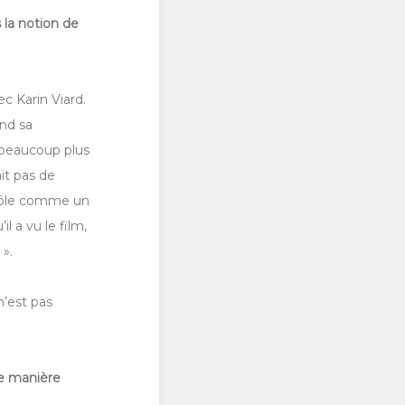
 la notion de
c Karin Viard.
and sa
t beaucoup plus
ait pas de
e rôle comme un
l a vu le film,
 ».
n’est pas
ne manière