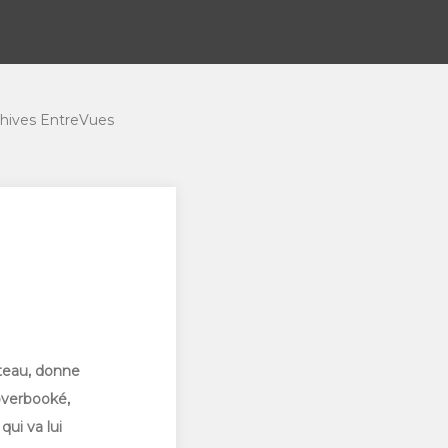
hives EntreVues
âteau, donne
 overbooké,
ui va lui