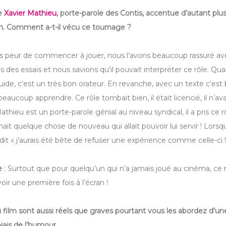
e
Xavier Mathieu
, porte-parole des Contis, accentue d’autant plus
ilm. Comment a-t-il vécu ce tournage ?
très peur de commencer à jouer, nous l’avons beaucoup rassuré ave
s des essais et nous savions qu’il pouvait interpréter ce rôle. Qu
uide, c’est un très bon orateur. En revanche, avec un texte c’es
du beaucoup apprendre. Ce rôle tombait bien, il était licencié, il n’av
 Mathieu est un porte-parole génial au niveau syndical, il a pris c
nait quelque chose de nouveau qui allait pouvoir lui servir ! Lorsqu’i
 a dit « j’aurais été bête de refuser une expérience comme celle-ci !
he
: Surtout que pour quelqu’un qui n’a jamais joué au cinéma, ce 
oir une première fois à l’écran !
film sont aussi réels que graves pourtant vous les abordez d’u
biais de l’humour.