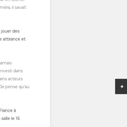
éra, il savait
 jouer des
 attirance et
 jamais
investi dans
ains acteurs
. Je pense qu’au
 France à
 salle le 16