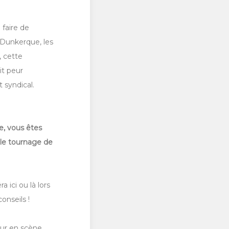
 faire de
 Dunkerque, les
, cette
it peur
t syndical.
he, vous êtes
r le tournage de
 ici ou là lors
conseils !
ur en scène,