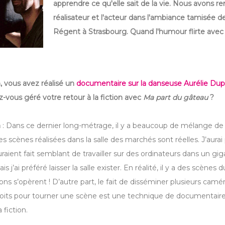
apprendre ce qu'elle sait de la vie. Nous avons re
réalisateur et l'acteur dans l'ambiance tamisée de
Régent à Strasbourg. Quand l'humour flirte avec l
, vous avez réalisé un
documentaire sur la danseuse Aurélie Du
ous géré votre retour à la fiction avec
Ma part du gâteau
?
h
: Dans ce dernier long-métrage, il y a beaucoup de mélange d
Les scènes réalisées dans la salle des marchés sont réelles. J’aura
uraient fait semblant de travailler sur des ordinateurs dans un g
 j’ai préféré laisser la salle exister. En réalité, il y a des scènes 
ions s’opèrent ! D’autre part, le fait de disséminer plusieurs camé
roits pour tourner une scène est une technique de documentaire 
 fiction.