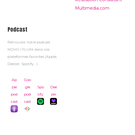
Multimedia.com
Podcast
Retrouvez notre podcast
NOVO / FLUX4 dans vos
plateformes favorites (Apple,
Deezer, Spotify...)
Ap
Goo
ple
gle
Spo
Dee
pod
pod
tify
zer
cast
cast