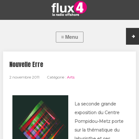
Nouvelle Erre
2 novembre 2011
Catégorie :
Arts
La seconde grande
exposition du Centre
Pompidou-Metz porte
sur la thématique du
labyrinthe et ses