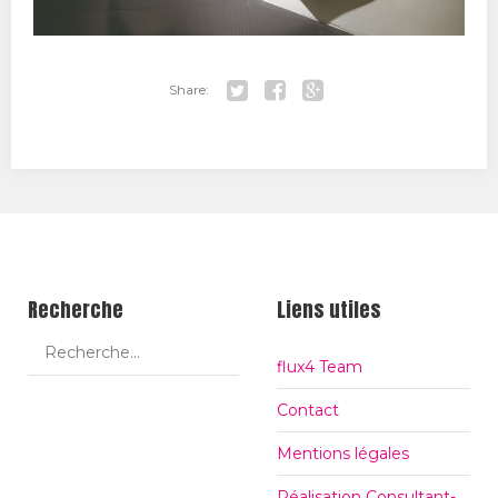
Share:
Tw
Fa
Go
itt
ce
ogl
er
bo
e+
ok
Recherche
Liens utiles
flux4 Team
Contact
Mentions légales
Réalisation Consultant-