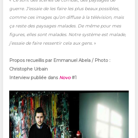
«
Ce sont des scènes de combat, des paysages de
guerre. J’essaie de les faire les plus beaux possibles,
comme ces images qu’on diffuse à la télévision, mais
ça reste des paysages malades. De même pour mes
figures, elles sont malades. Notre système est malade,
j’essaie de faire ressentir cela aux gens.
»
Propos recueillis par Emmanuel Abela / Photo :
Christophe Urbain
Interview publiée dans
Novo
#1