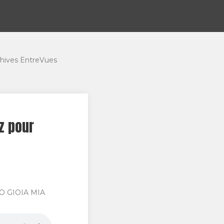
hives EntreVues
z pour
STO GIOIA MIA