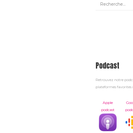
Podcast
Retrouvez notre pod
plateformes favorites (
Apple
Goo
podcast
podc