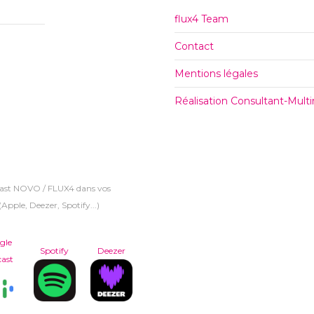
flux4 Team
Contact
Mentions légales
Réalisation Consultant-Mul
cast NOVO / FLUX4 dans vos
Apple, Deezer, Spotify...)
gle
Spotify
Deezer
ast