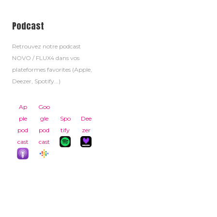
Podcast
Retrouvez notre podcast
NOVO / FLUX4 dans vos
plateformes favorites (Apple,
Deezer, Spotify...)
Ap
Goo
ple
gle
Spo
Dee
pod
pod
tify
zer
cast
cast