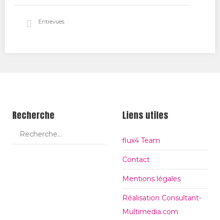
itt
ce
ogl
Entrevues
er
bo
e+
ok
Recherche
Liens utiles
flux4 Team
Contact
Mentions légales
Réalisation Consultant-
Multimedia.com