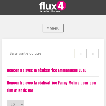
S
a
i
Rencontre avec la réalisatrice Emmanuelle Cuau
s
i
Rencontre avec la réalisatrice Fanny Molins pour son
r
film Atlantic Bar
p
a
A
r