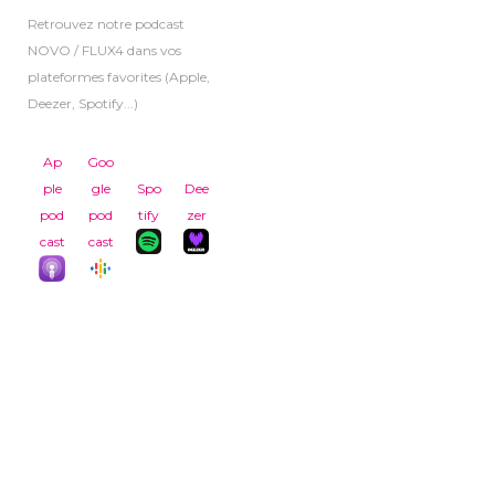
Retrouvez notre podcast
NOVO / FLUX4 dans vos
plateformes favorites (Apple,
Deezer, Spotify...)
Ap
Goo
ple
gle
Spo
Dee
pod
pod
tify
zer
cast
cast