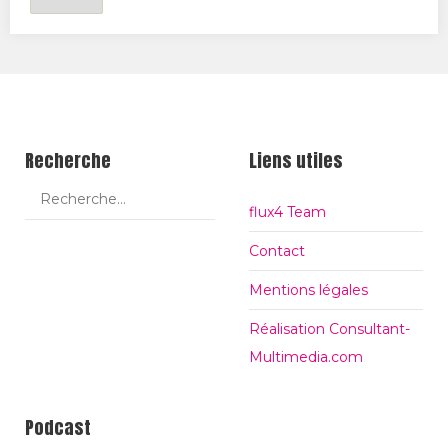
f
t
f
i
i
e
c
d
h
u
a
Recherche
Liens utiles
t
g
i
e
flux4 Team
t
#
r
Contact
e
Mentions légales
Réalisation Consultant-
Multimedia.com
Podcast